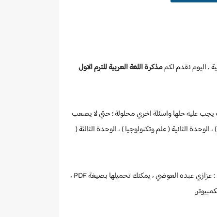
مذكرة اللغة العربية للترم الاول
 يجب عليه حلها واسئلة اخري محلولة ؛ حتي لا يصعب
يم خالدة ) ، الوحدة الثانية ( علم وتكنولوجيا ) ، الوحدة الثالثة (
تفاصيل المذكرة : أنها مخصصة لطلاب الصف الخامس الابتدائي ، وهي للترم الاول للعام الدراسي الجديد ، والمذكرة من اعداد الاستاذ : عزازي عبده العوضي ، يمكنك تحميلها بصيغة PDF ،
مبيوتر.